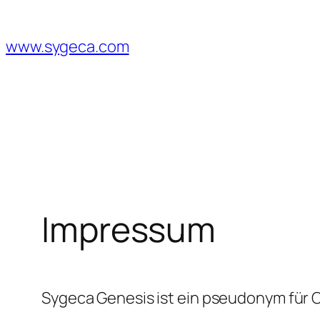
Zum
Inhalt
www.sygeca.com
springen
Impressum
Sygeca Genesis ist ein pseudonym für 